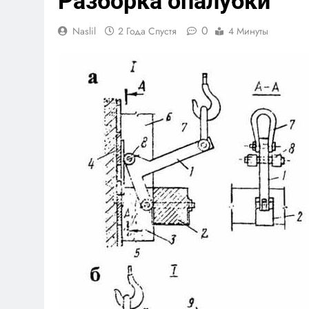
Разборка опалубки
0
Naslil
2 Года Спустя
4 Минуты