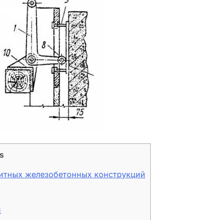
s
итных железобетонных конструкций
и