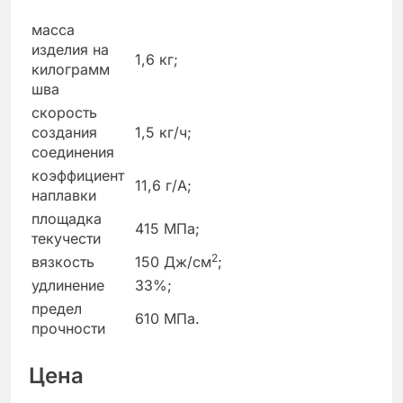
масса
изделия на
1,6 кг;
килограмм
шва
скорость
создания
1,5 кг/ч;
соединения
коэффициент
11,6 г/А;
наплавки
площадка
415 МПа;
текучести
2
вязкость
150 Дж/см
;
удлинение
33%;
предел
610 МПа.
прочности
Цена