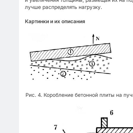
и увеличения толщины, размещая их на п
лучше распределять нагрузку.
Картинки и их описания
Рис. 4. Коробление бетонной плиты на пуч