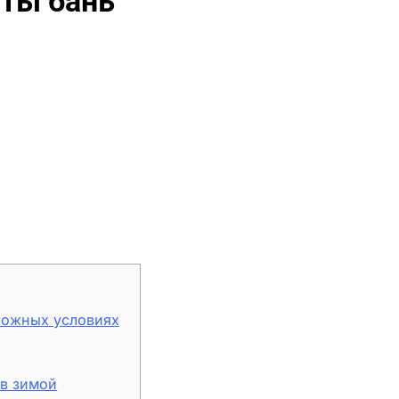
ты бань
ложных условиях
в зимой