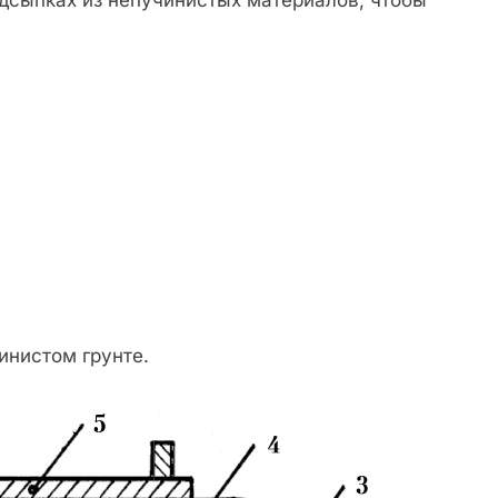
одсыпках из непучинистых материалов, чтобы
инистом грунте.