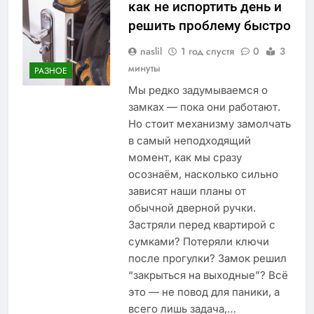
как не испортить день и
решить проблему быстро
naslil
1 год спустя
0
3
минуты
РАЗНОЕ
Мы редко задумываемся о
замках — пока они работают.
Но стоит механизму замолчать
в самый неподходящий
момент, как мы сразу
осознаём, насколько сильно
зависят наши планы от
обычной дверной ручки.
Застряли перед квартирой с
сумками? Потеряли ключи
после прогулки? Замок решил
“закрыться на выходные”? Всё
это — не повод для паники, а
всего лишь задача,…