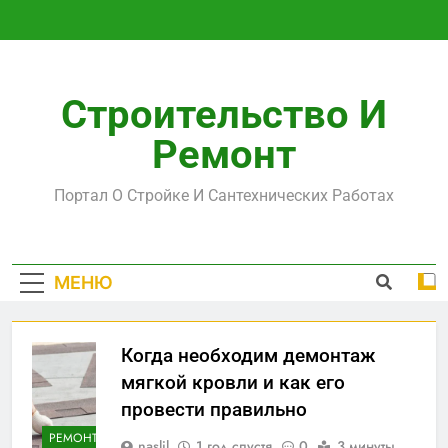
Перейти
к
содержимому
Строительство И
Ремонт
Портал О Стройке И Сантехнических Работах
МЕНЮ
Когда необходим демонтаж
мягкой кровли и как его
провести правильно
РЕМОНТ
naslil
1 год спустя
0
3 минуты