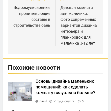
по
Водоэмульсионные
Детская комната
пропитывающие
для мальчика:
записям
составы в
фото современных
строительстве бань
вариантов дизайна
интерьера и
планировок для
мальчика 3-12 лет
Похожие новости
Основы дизайна маленьких
помещений: как сделать
комнату визуально больше?
naslil
2 года спустя
0