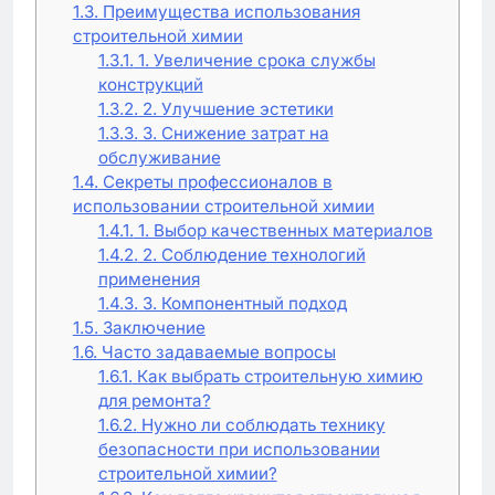
1.3.
Преимущества использования
строительной химии
1.3.1.
1. Увеличение срока службы
конструкций
1.3.2.
2. Улучшение эстетики
1.3.3.
3. Снижение затрат на
обслуживание
1.4.
Секреты профессионалов в
использовании строительной химии
1.4.1.
1. Выбор качественных материалов
1.4.2.
2. Соблюдение технологий
применения
1.4.3.
3. Компонентный подход
1.5.
Заключение
1.6.
Часто задаваемые вопросы
1.6.1.
Как выбрать строительную химию
для ремонта?
1.6.2.
Нужно ли соблюдать технику
безопасности при использовании
строительной химии?