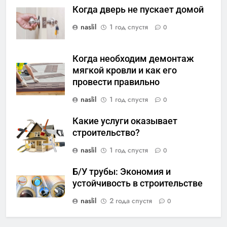
Когда дверь не пускает домой
naslil
1 год спустя
0
Когда необходим демонтаж
мягкой кровли и как его
провести правильно
naslil
1 год спустя
0
Какие услуги оказывает
строительство?
naslil
1 год спустя
0
Б/У трубы: Экономия и
устойчивость в строительстве
naslil
2 года спустя
0