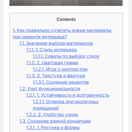
Contents
1.
Как правильно сочетать новые материалы
при ремонте интерьера?
1.1.
Значение выбора материалов
1.1.1.
1. Стиль интерьера
1.1.1.1.
Советы по выбору стиля
1.1.2.
2. Цветовая гамма
1.1.2.1.
Игра с контрастом
1.1.3.
3. Текстура и фактура
1.1.3.1.
Создание акцентов
1.2.
Учет функциональности
1.2.1.
1. Устойчивость и долговечность
1.2.1.1.
Отделка для различных
помещений
1.2.2.
2. Удобство ухода
1.3.
Создание единой концепции
1.3.1.
1. Рисунки и формы