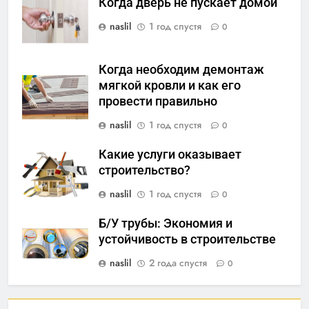
Когда дверь не пускает домой
naslil
1 год спустя
0
Когда необходим демонтаж
мягкой кровли и как его
провести правильно
naslil
1 год спустя
0
Какие услуги оказывает
строительство?
naslil
1 год спустя
0
Б/У трубы: Экономия и
устойчивость в строительстве
naslil
2 года спустя
0