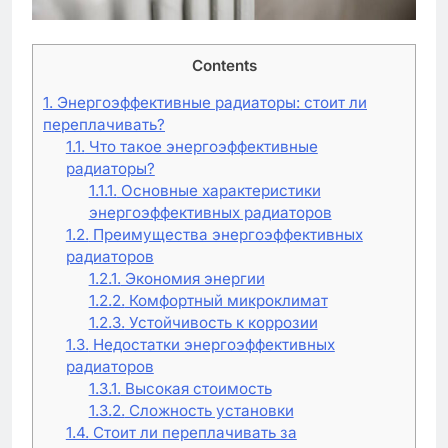
Contents
1.
Энергоэффективные радиаторы: стоит ли
переплачивать?
1.1.
Что такое энергоэффективные
радиаторы?
1.1.1.
Основные характеристики
энергоэффективных радиаторов
1.2.
Преимущества энергоэффективных
радиаторов
1.2.1.
Экономия энергии
1.2.2.
Комфортный микроклимат
1.2.3.
Устойчивость к коррозии
1.3.
Недостатки энергоэффективных
радиаторов
1.3.1.
Высокая стоимость
1.3.2.
Сложность установки
1.4.
Стоит ли переплачивать за