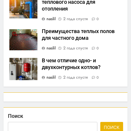
теплового насоса для
отопления
naslil
2 года спустя
0
Преимущества теплых полов
для частного дома
naslil
2 года спустя
0
В чем отличие одно- и
двухконтурных котлов?
naslil
2 года спустя
0
Поиск
ПОИСК