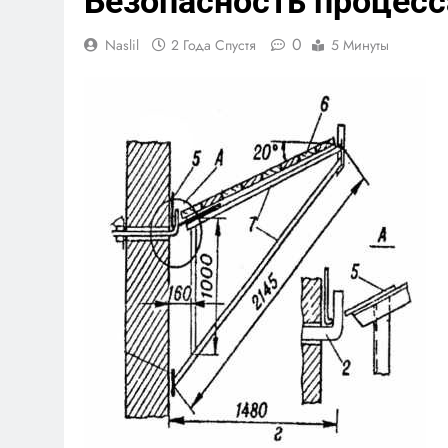
Безопасность процесс
0
Naslil
2 Года Спустя
5 Минуты