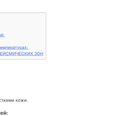
й:
емпературах:
СЕЙСМИЧЕСКИХ ЗОН
стками кожи.
тей
: