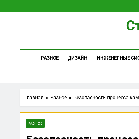
Перейти
к
содержимому
С
РАЗНОЕ
ДИЗАЙН
ИНЖЕНЕРНЫЕ СИ
Главная
Разное
Безопасность процесса ка
РАЗНОЕ