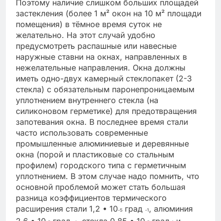
Поэтому наличие слишком больших площадей
застекления (более 1 м² окон на 10 м² площади
помещения) в тёмное время суток не
желательно. На этот случай удобно
предусмотреть распашные или навесные
наружные ставни на окнах, направленных в
нежелательные направления. Окна должны
иметь одно-двух камерный стеклопакет (2-3
стекла) с обязательным паронепроницаемым
уплотнением внутреннего стекла (на
силиконовом герметике) для предотвращения
запотевания окна. В последнее время стали
часто использовать современные
промышленные алюминиевые и деревянные
окна (порой и пластиковые со стальным
профилем) городского типа с герметичным
уплотнением. В этом случае надо помнить, что
основной проблемой может стать большая
разница коэффициентов термического
расширения стали 1,2 • 10
град
, алюминия
-5
-1
2,6 • 10
град
, стекла 0,85 • 10
град
и