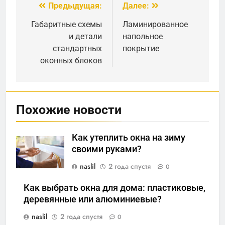
Предыдущая:
Далее:
Навигация
по
Габаритные схемы
Ламинированное
и детали
напольное
записям
стандартных
покрытие
оконных блоков
Похожие новости
Как утеплить окна на зиму
своими руками?
naslil
2 года спустя
0
Как выбрать окна для дома: пластиковые,
деревянные или алюминиевые?
naslil
2 года спустя
0