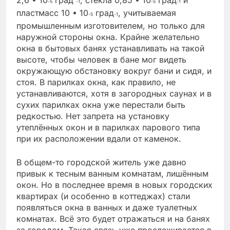
-5
-1
-5
-1
пластмасс 10 • 10
град
, учитываемая
-5
-1
промышленным изготовителем, но только для
наружной стороны окна. Крайне желательно
окна в бытовых банях устанавливать на такой
высоте, чтобы человек в бане мог видеть
окружающую обстановку вокруг бани и сидя, и
стоя. В парилках окна, как правило, не
устанавливаются, хотя в загородных саунах и в
сухих парилках окна уже перестали быть
редкостью. Нет запрета на установку
утеплённых окон и в парилках парового типа
при их расположении вдали от каменок.
В общем-то городской житель уже давно
привык к тесным ванным комнатам, лишённым
окон. Но в последнее время в новых городских
квартирах (и особенно в коттеджах) стали
появляться окна в ванных и даже туалетных
комнатах. Всё это будет отражаться и на банях
за городом. Такая связь уже прослеживается в