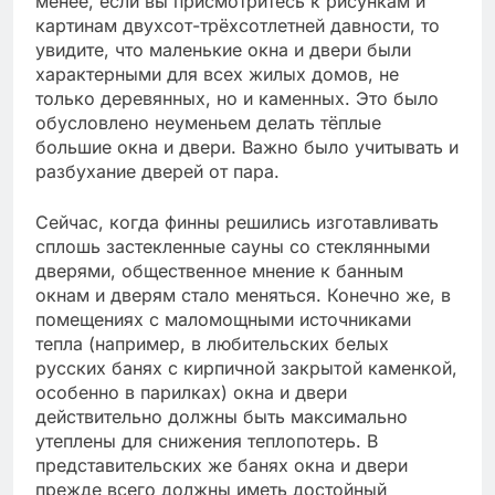
менее, если вы присмотритесь к рисункам и
картинам двухсот-трёхсотлетней давности, то
увидите, что маленькие окна и двери были
характерными для всех жилых домов, не
только деревянных, но и каменных. Это было
обусловлено неуменьем делать тёплые
большие окна и двери. Важно было учитывать и
разбухание дверей от пара.
Сейчас, когда финны решились изготавливать
сплошь застекленные сауны со стеклянными
дверями, общественное мнение к банным
окнам и дверям стало меняться. Конечно же, в
помещениях с маломощными источниками
тепла (например, в любительских белых
русских банях с кирпичной закрытой каменкой,
особенно в парилках) окна и двери
действительно должны быть максимально
утеплены для снижения теплопотерь. В
представительских же банях окна и двери
прежде всего должны иметь достойный