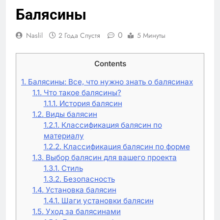
Балясины
0
Naslil
2 Года Спустя
5 Минуты
Contents
1.
Балясины: Все, что нужно знать о балясинах
1.1.
Что такое балясины?
1.1.1.
История балясин
1.2.
Виды балясин
1.2.1.
Классификация балясин по
материалу
1.2.2.
Классификация балясин по форме
1.3.
Выбор балясин для вашего проекта
1.3.1.
Стиль
1.3.2.
Безопасность
1.4.
Установка балясин
1.4.1.
Шаги установки балясин
1.5.
Уход за балясинами