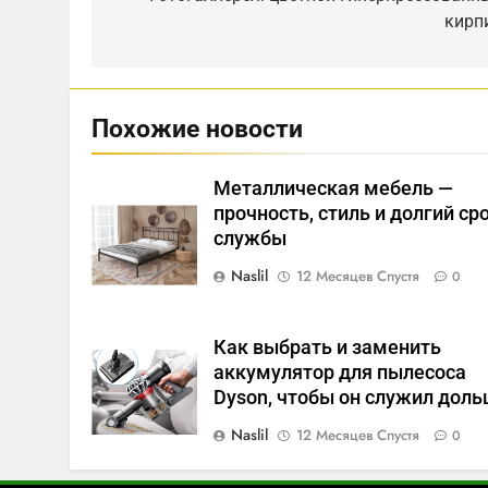
по
кирп
записям
Похожие новости
Металлическая мебель —
прочность, стиль и долгий ср
службы
Naslil
12 Месяцев Спустя
0
Как выбрать и заменить
аккумулятор для пылесоса
Dyson, чтобы он служил дол
Naslil
12 Месяцев Спустя
0