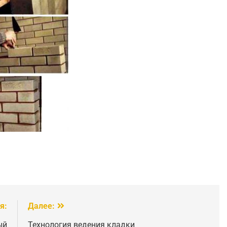
я:
Далее:
ый
Технология ведения кладки