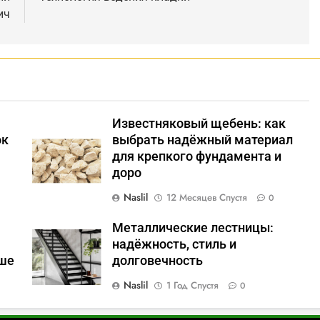
ич
Известняковый щебень: как
ок
выбрать надёжный материал
для крепкого фундамента и
доро
Naslil
12 Месяцев Спустя
0
Металлические лестницы:
надёжность, стиль и
ьше
долговечность
Naslil
1 Год Спустя
0