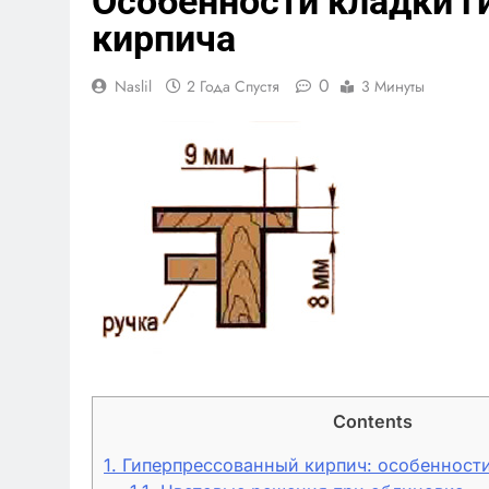
Особенности кладки г
кирпича
0
Naslil
2 Года Спустя
3 Минуты
Contents
1.
Гиперпрессованный кирпич: особенност