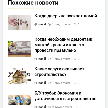
Похожие новости
Когда дверь не пускает домой
naslil
1 год спустя
0
Когда необходим демонтаж
мягкой кровли и как его
провести правильно
naslil
1 год спустя
0
Какие услуги оказывает
строительство?
naslil
1 год спустя
0
Б/У трубы: Экономия и
устойчивость в строительстве
naslil
2 года спустя
0